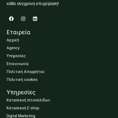
κάθε σύγχρονη επιχείρηση!
F
I
L
a
n
i
c
s
n
e
t
k
Εταιρεία
b
a
e
o
g
d
Αρχική
o
r
i
Agency
k
a
n
m
Υπηρεσίες
Επικοινωνία
Πολιτική Απορρήτου
Πολιτική cookies
Υπηρεσίες
Κατασκευή Ιστοσελίδων
Κατασκευή E-shop
Digital Marketing