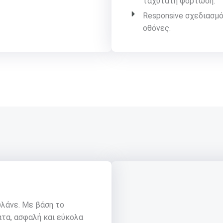
ταχύτατη φόρτωση.
Responsive σχεδιασμός
οθόνες.
λάνε. Με βάση το
τα, ασφαλή και εύκολα