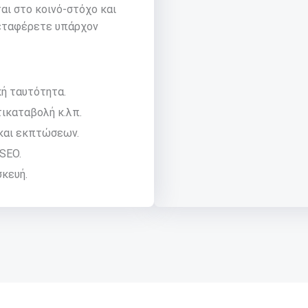
αι στο κοινό-στόχο και
 μεταφέρετε υπάρχον
ή ταυτότητα.
ντικαταβολή κ.λπ.
και εκπτώσεων.
SEO.
κευή.